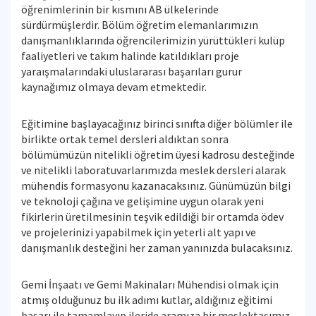
öğrenimlerinin bir kısmını AB ülkelerinde
sürdürmüşlerdir. Bölüm öğretim elemanlarımızın
danışmanlıklarında öğrencilerimizin yürüttükleri kulüp
faaliyetleri ve takım halinde katıldıkları proje
yaraışmalarındaki uluslararası başarıları gurur
kaynağımız olmaya devam etmektedir.
Eğitimine başlayacağınız birinci sınıfta diğer bölümler ile
birlikte ortak temel dersleri aldıktan sonra
bölümümüzün nitelikli öğretim üyesi kadrosu desteğinde
ve nitelikli laboratuvarlarımızda meslek dersleri alarak
mühendis formasyonu kazanacaksınız. Günümüzün bilgi
ve teknoloji çağına ve gelişimine uygun olarak yeni
fikirlerin üretilmesinin teşvik edildiği bir ortamda ödev
ve projelerinizi yapabilmek için yeterli alt yapı ve
danışmanlık desteğini her zaman yanınızda bulacaksınız.
Gemi İnşaatı ve Gemi Makinaları Mühendisi olmak için
atmış olduğunuz bu ilk adımı kutlar, aldığınız eğitimi
başarı ile tamamlayıp ileride aramıza bir meslektaşımız