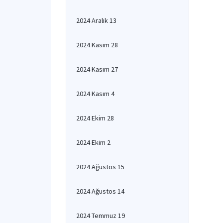
2024 Aralık 13
2024 Kasım 28
2024 Kasım 27
2024 Kasım 4
2024 Ekim 28
2024 Ekim 2
2024 Ağustos 15
2024 Ağustos 14
2024 Temmuz 19