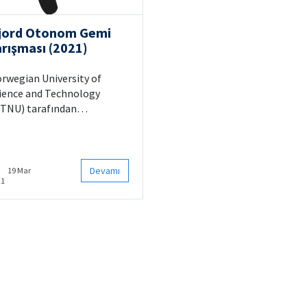
jord Otonom Gemi
arışması (2021)
rwegian University of
ience and Technology
TNU) tarafından
zenlenen "Njord
tonomous Ship Challenge"
rencileri, otonom gemiler
dijital ikizlerini
Devamı
19 Mar
21
sarlamaya davet ediyor.
21 yılında internet
erinden gerçekleştirilicek
rışma, dünyanın dört bir
nından başvuru yapan
tılımcılar ile yarışma
kanı sunuyor.