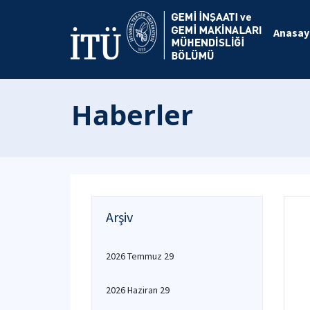
Anasay
Haberler
Arşiv
2026 Temmuz 29
2026 Haziran 29