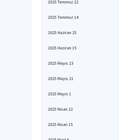
2025 Temmuz 22
2025 Temmuz 14
2025 Haziran 25
2025 Haziran 15
2025 Mayıs 23
2025 Mayıs 21
2025 Mayıs 1
2025 Nisan 22
2025 Nisan 15
2025 Mart 6