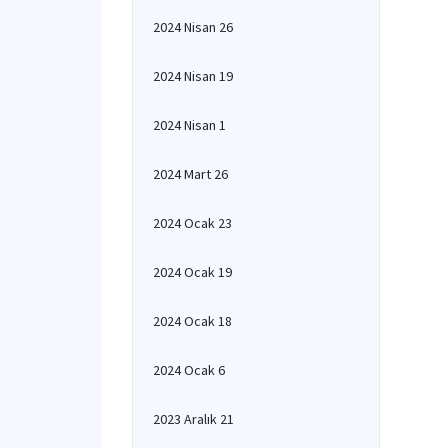
2024 Nisan 26
2024 Nisan 19
2024 Nisan 1
2024 Mart 26
2024 Ocak 23
2024 Ocak 19
2024 Ocak 18
2024 Ocak 6
2023 Aralık 21