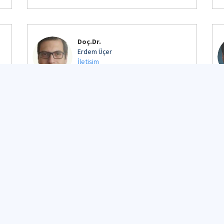
Doç.Dr.
Erdem Üçer
İletişim
Detaylı Profil
Doç.Dr.
Murat Emre Demir
İletişim
Detaylı Profil
Dr.Öğr.Üyesi
Mustafa Erden Yıldızdağ
İletişim