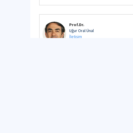
Prof.Dr.
Uğur Oral Ünal
İletişim
Detaylı Profil
Doç.Dr.
Gökhan Tansel Tayyar
İletişim
Detaylı Profil
Dr.Öğr.Üyesi
Fuzuli Ağrı Akçay
İletişim