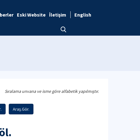
berler
Eski Website
İletişim
English
Sıralama unvana ve isme göre alfabetik yapılmıştır.
.
Araş.Gör.
öl.