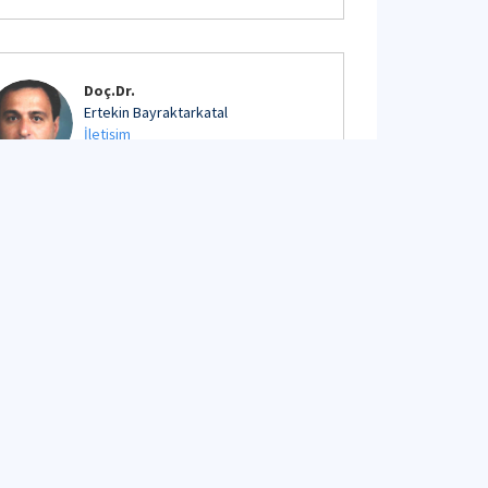
Doç.Dr.
Ertekin Bayraktarkatal
İletişim
Detaylı Profil
Dr.Öğr.Üyesi
Cihad Delen
İletişim
Detaylı Profil
Dr.Öğr.Üyesi
Münir Cansın Özden
İletişim