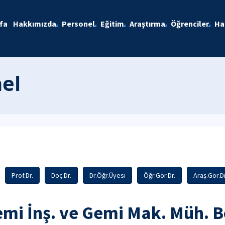
fa
Hakkımızda
Personel
Eğitim
Araştırma
Öğrenciler
Ha
el
Prof.Dr.
Doç.Dr.
Dr.Öğr.Üyesi
Öğr.Gör.Dr.
Araş.Gör.Dr
mi İnş. ve Gemi Mak. Müh. B