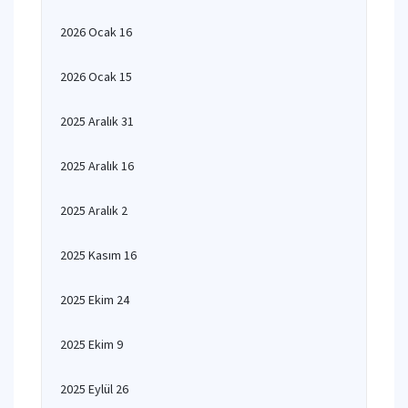
2026 Ocak 16
2026 Ocak 15
2025 Aralık 31
2025 Aralık 16
2025 Aralık 2
2025 Kasım 16
2025 Ekim 24
2025 Ekim 9
2025 Eylül 26