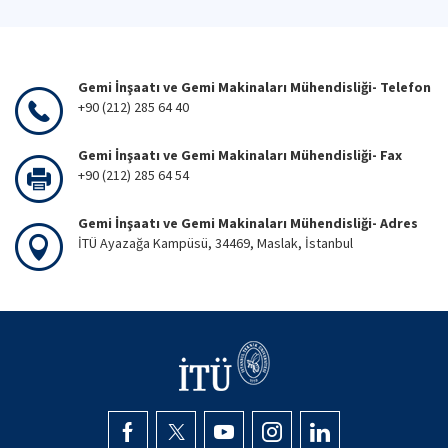
Gemi İnşaatı ve Gemi Makinaları Mühendisliği- Telefon
+90 (212) 285 64 40
Gemi İnşaatı ve Gemi Makinaları Mühendisliği- Fax
+90 (212) 285 64 54
Gemi İnşaatı ve Gemi Makinaları Mühendisliği- Adres
İTÜ Ayazağa Kampüsü, 34469, Maslak, İstanbul