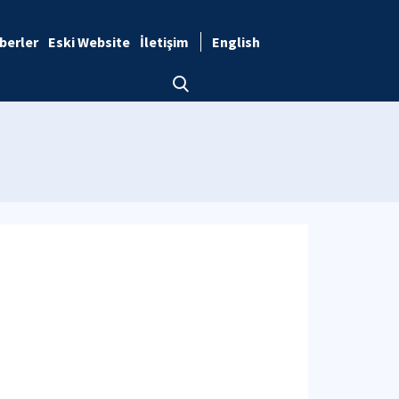
berler
Eski Website
İletişim
English