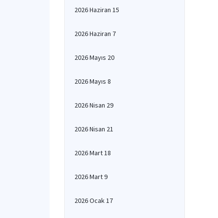
2026 Haziran 15
2026 Haziran 7
2026 Mayıs 20
2026 Mayıs 8
2026 Nisan 29
2026 Nisan 21
2026 Mart 18
2026 Mart 9
2026 Ocak 17