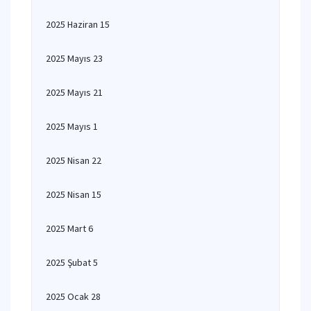
2025 Haziran 15
2025 Mayıs 23
2025 Mayıs 21
2025 Mayıs 1
2025 Nisan 22
2025 Nisan 15
2025 Mart 6
2025 Şubat 5
2025 Ocak 28