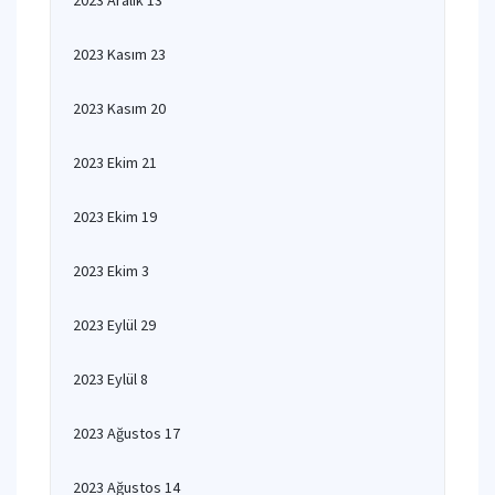
2023 Aralık 13
2023 Kasım 23
2023 Kasım 20
2023 Ekim 21
2023 Ekim 19
2023 Ekim 3
2023 Eylül 29
2023 Eylül 8
2023 Ağustos 17
2023 Ağustos 14