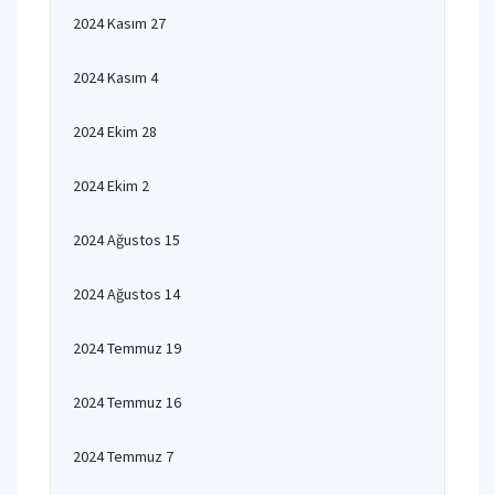
2024 Kasım 27
2024 Kasım 4
2024 Ekim 28
2024 Ekim 2
2024 Ağustos 15
2024 Ağustos 14
2024 Temmuz 19
2024 Temmuz 16
2024 Temmuz 7