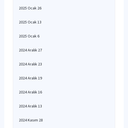
2025 Ocak 26
2025 Ocak 13
2025 Ocak 6
2024 Aralık 27
2024 Aralık 23
2024 Aralık 19
2024 Aralık 16
2024 Aralık 13
2024 Kasım 28