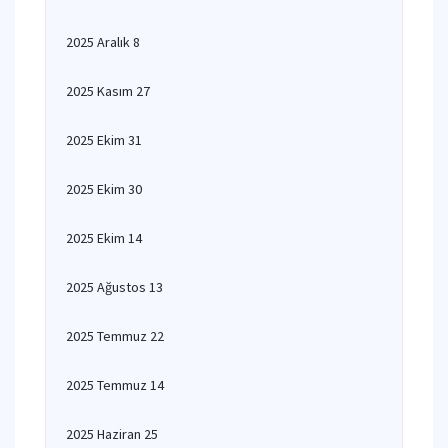
2025 Aralık 8
2025 Kasım 27
2025 Ekim 31
2025 Ekim 30
2025 Ekim 14
2025 Ağustos 13
2025 Temmuz 22
2025 Temmuz 14
2025 Haziran 25