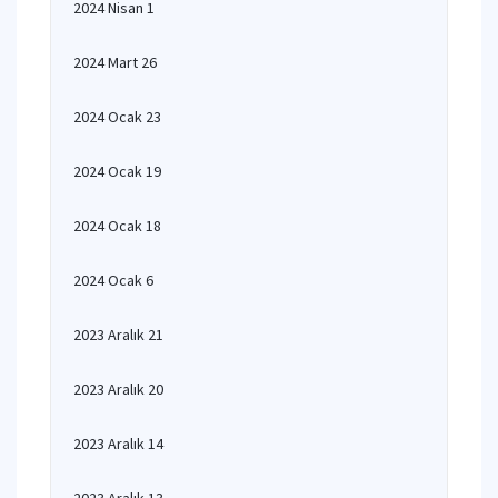
2024 Nisan 1
2024 Mart 26
2024 Ocak 23
2024 Ocak 19
2024 Ocak 18
2024 Ocak 6
2023 Aralık 21
2023 Aralık 20
2023 Aralık 14