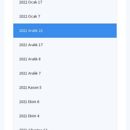
2022 Ocak 17
2022 Ocak 7
2021 Aralık 22
2021 Aralık 17
2021 Aralık 8
2021 Aralık 7
2021 Kasım 5
2021 Ekim 6
2021 Ekim 4