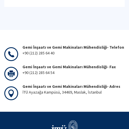
Gemi İnşaatı ve Gemi Makinaları Mühendisliği- Telefon
+90 (212) 285 64 40
Gemi İnşaatı ve Gemi Makinaları Mühendisliği- Fax
+90 (212) 285 64 54
Gemi İnşaatı ve Gemi Makinaları Mühendisliği- Adres
İTÜ Ayazağa Kampüsü, 34469, Maslak, İstanbul